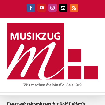
Zum
Inhalt
Facebook
YouTube
Instagram
E-
Rss
springen
Mail
Wir machen die Musik | Seit 1919
Feuerwehrehrenkreuz für Rolf Dalferth