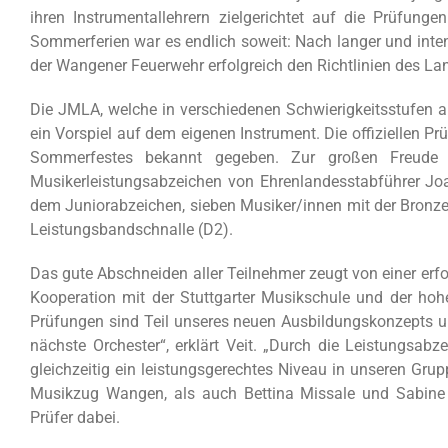
ihren Instrumentallehrern zielgerichtet auf die Prüfunge
Sommerferien war es endlich soweit: Nach langer und inten
der Wangener Feuerwehr erfolgreich den Richtlinien des 
Die JMLA, welche in verschiedenen Schwierigkeitsstufen 
ein Vorspiel auf dem eigenen Instrument. Die offiziellen 
Sommerfestes bekannt gegeben. Zur großen Freude 
Musikerleistungsabzeichen von Ehrenlandesstabführer J
dem Juniorabzeichen, sieben Musiker/innen mit der Bronze
Leistungsbandschnalle (D2).
Das gute Abschneiden aller Teilnehmer zeugt von einer erf
Kooperation mit der Stuttgarter Musikschule und der hoh
Prüfungen sind Teil unseres neuen Ausbildungskonzepts und
nächste Orchester“, erklärt Veit. „Durch die Leistungsab
gleichzeitig ein leistungsgerechtes Niveau in unseren Gr
Musikzug Wangen, als auch Bettina Missale und Sabi
Prüfer dabei.