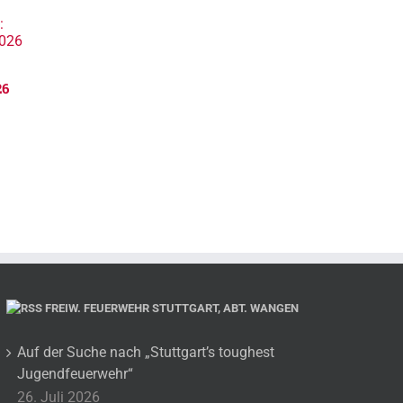
26
FREIW. FEUERWEHR STUTTGART, ABT. WANGEN
Auf der Suche nach „Stuttgart’s toughest
Jugendfeuerwehr“
26. Juli 2026