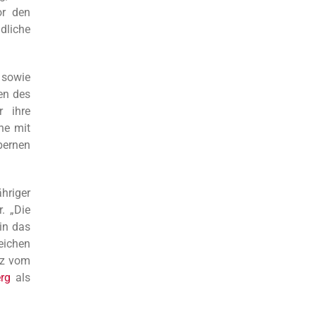
or den
dliche
 sowie
en des
 ihre
he mit
bernen
hriger
. „Die
in das
eichen
rz vom
rg
als