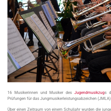
16 Musikerinnen und Musiker des
Jugendmusikzug
s d
Prüfungen für das Jungmusikerleistungsabzeichen (JMLA) f
Über einen Zeitraum von einem Schuljahr wurden die jung