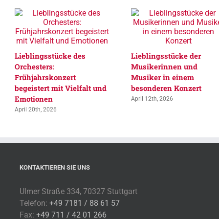
Lieblingsstücke des
Lieblingsstücke der
Orchesters:
Musikerinnen und
Frühjahrskonzert
Musiker in einem
begeistert mit Vielfalt und
besonderen Konzert
Emotionen
April 12th, 2026
April 20th, 2026
KONTAKTIEREN SIE UNS
Ulmer Straße 334, 70327 Stuttgart
Telefon:
+49 7181 / 88 61 57
Fax:
+49 711 / 42 01 266