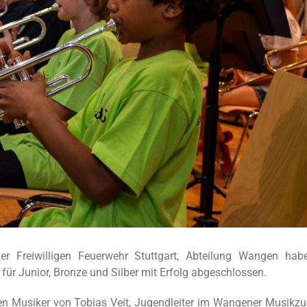
er Freiwilligen Feuerwehr Stuttgart, Abteilung Wangen hab
ür Junior, Bronze und Silber mit Erfolg abgeschlossen.
en Musiker von Tobias Veit, Jugendleiter im Wangener Musikzu