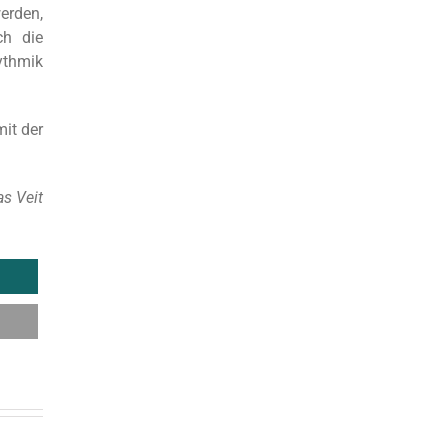
erden,
ch die
ythmik
mit der
as Veit