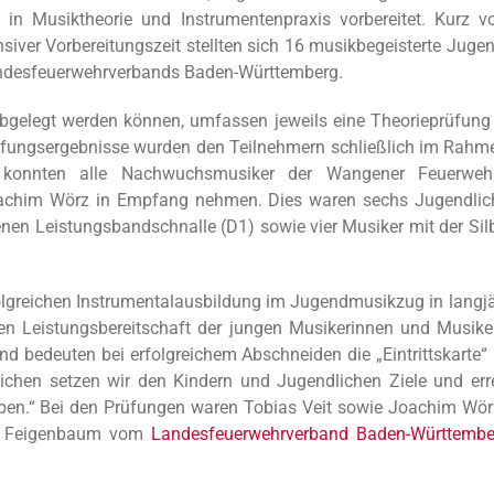
n in Musiktheorie und Instrumentenpraxis vorbereitet. Kurz v
siver Vorbereitungszeit stellten sich 16 musikbegeisterte Jugen
Landesfeuerwehrverbands Baden-Württemberg.
abgelegt werden können, umfassen jeweils eine Theorieprüfung
Prüfungsergebnisse wurden den Teilnehmern schließlich im Rahm
konnten alle Nachwuchsmusiker der Wangener Feuerwehr
oachim Wörz in Empfang nehmen. Dies waren sechs Jugendlic
nen Leistungsbandschnalle (D1) sowie vier Musiker mit der Sil
olgreichen Instrumentalausbildung im Jugendmusikzug in langjä
en Leistungsbereitschaft der jungen Musikerinnen und Musiker
 bedeuten bei erfolgreichem Abschneiden die „Eintrittskarte“ 
zeichen setzen wir den Kindern und Jugendlichen Ziele und err
uppen.“ Bei den Prüfungen waren Tobias Veit sowie Joachim Wö
ne Feigenbaum vom
Landesfeuerwehrverband Baden-Württembe