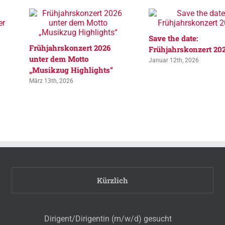
Save the date:
Frühjahrskonzert 2026
Frühjahrskonzert 20
unter dem Motto
Januar 12th, 2026
„Musikzug Highlights“
März 13th, 2026
Kürzlich
Dirigent/Dirigentin (m/w/d) gesucht