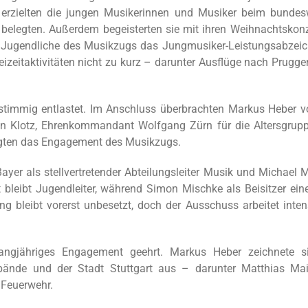
 erzielten die jungen Musikerinnen und Musiker beim bundes
 belegten. Außerdem begeisterten sie mit ihren Weihnachtskonz
te Jugendliche des Musikzugs das Jungmusiker-Leistungsabzeic
zeitaktivitäten nicht zu kurz – darunter Ausflüge nach Prugge
stimmig entlastet. Im Anschluss überbrachten Markus Heber v
ian Klotz, Ehrenkommandant Wolfgang Zürn für die Altersgrup
gten das Engagement des Musikzugs.
 als stellvertretender Abteilungsleiter Musik und Michael M
 bleibt Jugendleiter, während Simon Mischke als Beisitzer ein
g bleibt vorerst unbesetzt, doch der Ausschuss arbeitet inten
langjähriges Engagement geehrt. Markus Heber zeichnete s
bände und der Stadt Stuttgart aus – darunter Matthias Mai
n Feuerwehr.