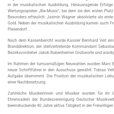
in der musikalischen Ausbildung. Herausragende Erfolge
Wertungsspielen „Bw-Musix“, bei dem sie den ersten Platz
Besonders erfreulich: Jasmin Wagner absolvierte als ers
Gold. Neben der musikalischen Ausbildung kamen auch Frei
Piesendorf.
Nach dem Kassenbericht wurde Kassier Bernhard Veit ein
Branddirektion, der stellvertretende Kommandant Sebast
Bezirksvorsteher Jakob Bubenheimer Grußworte und würdi
Im Rahmen der turnusmäßigen Neuwahlen wurden Marc Bayer
neuer Schriftführer in den Ausschuss gewählt. Tobias Veit
Aufgabe übernimmt. Die Position der musikalischen Leitun
einer Nachbesetzung.
Zahlreiche Musikerinnen und Musiker wurden für ihr 
Ehrennadeln der Bundesvereinigung Deutscher Musikver
beeindruckende 40 Jahre aktive Tätigkeit in der Freiwillige