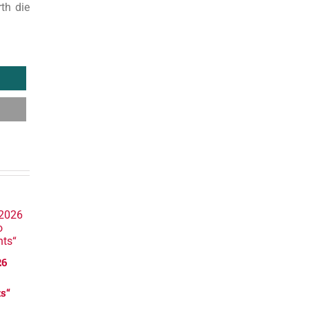
th die
26
s“