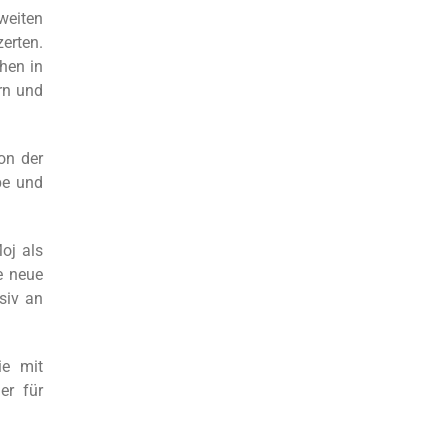
weiten
erten.
hen in
rn und
on der
pe und
oj als
e neue
siv an
ie mit
er für