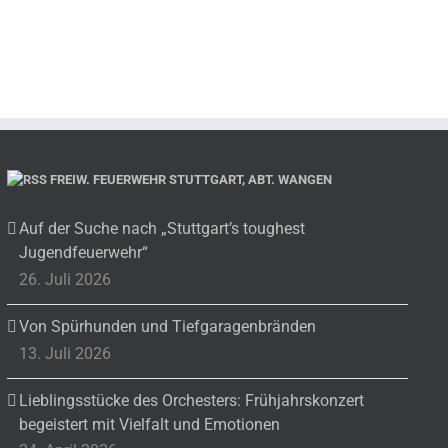
FREIW. FEUERWEHR STUTTGART, ABT. WANGEN
Auf der Suche nach „Stuttgart’s toughest
Jugendfeuerwehr“
26. Juli 2026
Von Spürhunden und Tiefgaragenbränden
13. Juli 2026
Lieblingsstücke des Orchesters: Frühjahrskonzert
begeistert mit Vielfalt und Emotionen