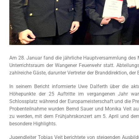
Am 28. Januar fand die jährliche Hauptversammlung des Mu
Unterrichtsraum der Wangener Feuerwehr statt. Abteilung
zahlreiche Gäste, darunter Vertreter der Branddirektion, der
In seinem Bericht informierte Uwe Dalferth über die akt
Höhepunkte der 25 Auftritte im vergangenen Jahr ware
Schlossplatz während der Europameisterschaft und die Pre
Probenteilnahme wurden Bernd Sauer und Monika Veit aus
zu werden, mit dem Frühjahrskonzert am 5. April und de
besondere Highlights.
Jugendleiter Tobias Veit berichtete von steigenden Ausbil