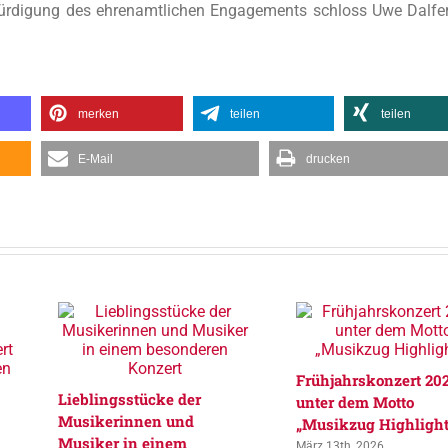
 Würdigung des ehrenamtlichen Engagements schloss Uwe Dalfer
merken
teilen
teilen
E-Mail
drucken
Frühjahrskonzert 20
Lieblingsstücke der
unter dem Motto
Musikerinnen und
„Musikzug Highlight
Musiker in einem
März 13th, 2026