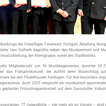
sikzugs der Freiwilligen Feuerwehr Stuttgart, Abteilung Wang
sleiter Uwe Dalferth begrüßte neben den Musikerinnen und Mu
 Einsatzabteilung, der Altersgruppe, sowie des Stadtbezirks.
uelle Mitgliederzahl von 56 Musikbegeisterten, darunter 24 F
n das Frühjahrskonzert, der Auftritt beim Blaulichttag a
miere bei den Plüderhausen Festtagen. Für ihre besonders enga
gezeichnet. Auch 2025 verspricht ein musikalisch spannende
m geplanten Frühschoppenkonzert auf dem Cannstatter Volksfe
dungszahlen: 77 Jugendliche – vier mehr als im Vorjahr – sind d