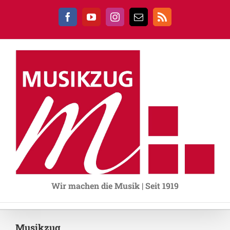
Zum
Inhalt
Facebook
YouTube
Instagram
E-
Rss
springen
Mail
Wir machen die Musik | Seit 1919
Musikzug