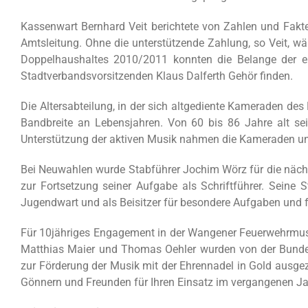
Kassenwart Bernhard Veit berichtete von Zahlen und Fakt
Amtsleitung. Ohne die unterstützende Zahlung, so Veit, wä
Doppelhaushaltes 2010/2011 konnten die Belange der ei
Stadtverbandsvorsitzenden Klaus Dalferth Gehör finden.
Die Altersabteilung, in der sich altgediente Kameraden d
Bandbreite an Lebensjahren. Von 60 bis 86 Jahre alt seie
Unterstützung der aktiven Musik nahmen die Kameraden und
Bei Neuwahlen wurde Stabführer Jochim Wörz für die nächst
zur Fortsetzung seiner Aufgabe als Schriftführer. Seine Ste
Jugendwart und als Beisitzer für besondere Aufgaben und fü
Für 10jähriges Engagement in der Wangener Feuerwehrmus
Matthias Maier und Thomas Oehler wurden von der Bundes
zur Förderung der Musik mit der Ehrennadel in Gold ausgeze
Gönnern und Freunden für Ihren Einsatz im vergangenen Ja