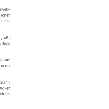
rwehr-
ischen
he des
 große
ftiger
 Votum
t neuer
rmann,
igkeit
lfern,