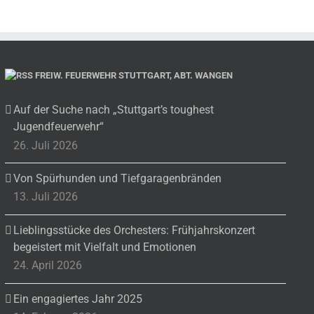
FREIW. FEUERWEHR STUTTGART, ABT. WANGEN
Auf der Suche nach „Stuttgart’s toughest
Jugendfeuerwehr“
26. Juli 2026
Von Spürhunden und Tiefgaragenbränden
13. Juli 2026
Lieblingsstücke des Orchesters: Frühjahrskonzert
begeistert mit Vielfalt und Emotionen
24. April 2026
Ein engagiertes Jahr 2025