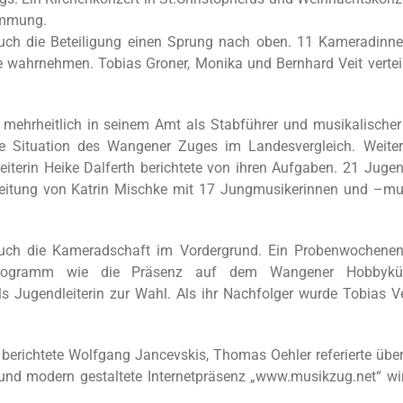
immung.
uch die Beteiligung einen Sprung nach oben. 11 Kameradinn
 wahrnehmen. Tobias Groner, Monika und Bernhard Veit vertei
mehrheitlich in seinem Amt als Stabführer und musikalischer 
die Situation des Wangener Zuges im Landesvergleich. Weite
terin Heike Dalferth berichtete von ihren Aufgaben. 21 Jugen
Leitung von Katrin Mischke mit 17 Jungmusikerinnen und –mu
auch die Kameradschaft im Vordergrund. Ein Probenwochene
Programm wie die Präsenz auf dem Wangener Hobbyküns
ls Jugendleiterin zur Wahl. Als ihr Nachfolger wurde Tobias Ve
richtete Wolfgang Jancevskis, Thomas Oehler referierte über
 und modern gestaltete Internetpräsenz „www.musikzug.net“ wir