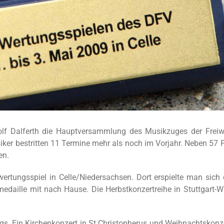
lf Dalferth die Hauptversammlung des Musikzuges der Freiwi
iker bestritten 11 Termine mehr als noch im Vorjahr. Neben 57 
en.
tungsspiel in Celle/Niedersachsen. Dort erspielte man sich 
edaille mit nach Hause. Die Herbstkonzertreihe in Stuttgart-
s. Ein Kirchenkonzert in St.Christopherus und Weihnachtskonze