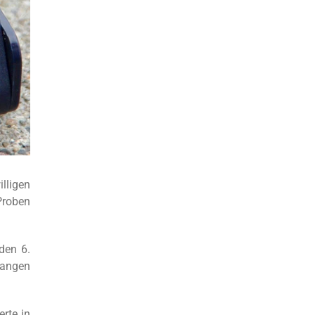
lligen
Proben
den 6.
Wangen
rte in