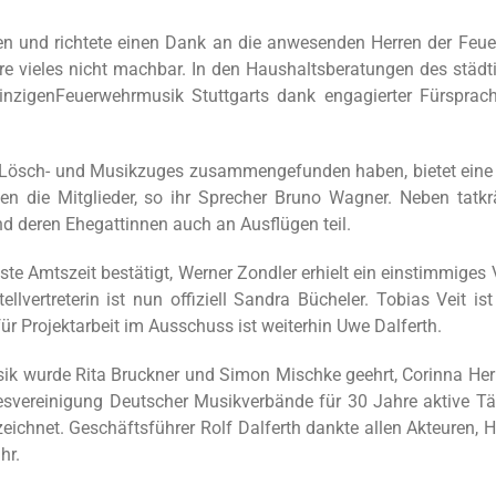
en und richtete einen Dank an die anwesenden Herren der Feue
re vieles nicht machbar. In den Haushaltsberatungen des städt
nzigenFeuerwehrmusik Stuttgarts dank engagierter Fürsprac
es Lösch- und Musikzuges zusammengefunden haben, bietet eine
n die Mitglieder, so ihr Sprecher Bruno Wagner. Neben tatkrä
 deren Ehegattinnen auch an Ausflügen teil.
e Amtszeit bestätigt, Werner Zondler erhielt ein einstimmiges
llvertreterin ist nun offiziell Sandra Bücheler. Tobias Veit is
r Projektarbeit im Ausschuss ist weiterhin Uwe Dalferth.
ik wurde Rita Bruckner und Simon Mischke geehrt, Corinna He
vereinigung Deutscher Musikverbände für 30 Jahre aktive Tät
ichnet. Geschäftsführer Rolf Dalferth dankte allen Akteuren, He
hr.