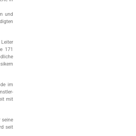
en und
digten
Leiter
re 171
dliche
sikern
nde im
tler-
it mit
 seine
d seit