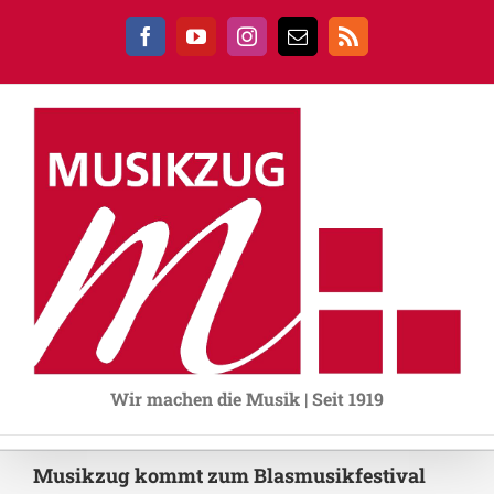
Zum
Inhalt
Facebook
YouTube
Instagram
E-
Rss
springen
Mail
Wir machen die Musik | Seit 1919
Musikzug kommt zum Blasmusikfestival