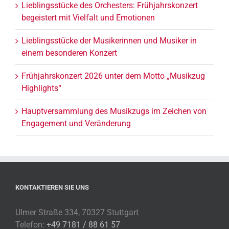
Lieblingsstücke des Orchesters: Frühjahrskonzert
begeistert mit Vielfalt und Emotionen
Lieblingsstücke der Musikerinnen und Musiker in
einem besonderen Konzert
Frühjahrskonzert 2026 unter dem Motto „Musikzug
Highlights“
Hauptversammlung des Musikzugs im Zeichen von
Engagement und Veränderung
KONTAKTIEREN SIE UNS
Ulmer Straße 334, 70327 Stuttgart
Telefon:
+49 7181 / 88 61 57