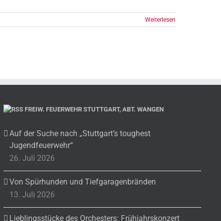
Weiterlesen
FREIW. FEUERWEHR STUTTGART, ABT. WANGEN
Auf der Suche nach „Stuttgart’s toughest
Jugendfeuerwehr“
26. Juli 2026
Von Spürhunden und Tiefgaragenbränden
13. Juli 2026
Lieblingsstücke des Orchesters: Frühjahrskonzert