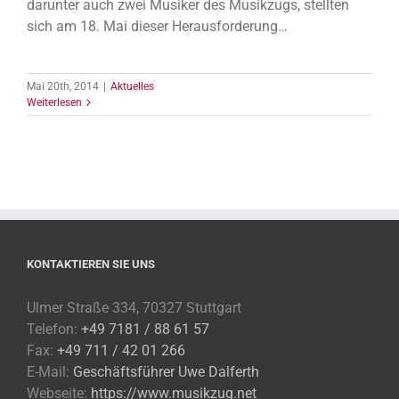
darunter auch zwei Musiker des Musikzugs, stellten
sich am 18. Mai dieser Herausforderung…
Mai 20th, 2014
|
Aktuelles
Weiterlesen
KONTAKTIEREN SIE UNS
Ulmer Straße 334, 70327 Stuttgart
Telefon:
+49 7181 / 88 61 57
Fax:
+49 711 / 42 01 266
E-Mail:
Geschäftsführer Uwe Dalferth
Webseite:
https://www.musikzug.net