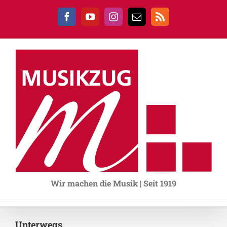
Zum
Inhalt
Facebook
YouTube
Instagram
E-
Rss
springen
Mail
Wir machen die Musik | Seit 1919
Unterwegs