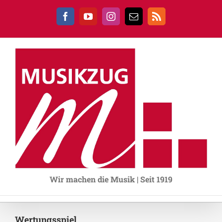
Zum
Inhalt
Facebook
YouTube
Instagram
E-
Rss
springen
Mail
Wir machen die Musik | Seit 1919
Wertungsspiel