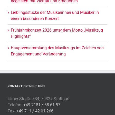
begeistert mit Vielfalt und Emotionen
Lieblingsstücke der Musikerinnen und Musiker in
einem besonderen Konzert
Frühjahrskonzert 2026 unter dem Motto „Musikzug
Highlights“
Hauptversammlung des Musikzugs im Zeichen von
Engagement und Veränderung
KONTAKTIEREN SIE UNS
Ulmer Straße 334, 70327 Stuttgart
Telefon:
+49 7181 / 88 61 57
Fax:
+49 711 / 42 01 266