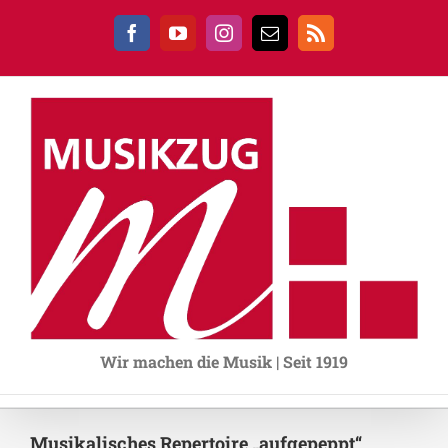
Zum
Inhalt
Facebook
YouTube
Instagram
E-
Rss
springen
Mail
Wir machen die Musik | Seit 1919
Musikalisches Repertoire „aufgepeppt“