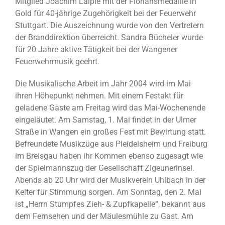
Mitglied Joachim Laiple mit der Floriansmedaille in
Gold für 40-jährige Zugehörigkeit bei der Feuerwehr
Stuttgart. Die Auszeichnung wurde von den Vertretern
der Branddirektion überreicht. Sandra Bücheler wurde
für 20 Jahre aktive Tätigkeit bei der Wangener
Feuerwehrmusik geehrt.
Die Musikalische Arbeit im Jahr 2004 wird im Mai
ihren Höhepunkt nehmen. Mit einem Festakt für
geladene Gäste am Freitag wird das Mai-Wochenende
eingeläutet. Am Samstag, 1. Mai findet in der Ulmer
Straße in Wangen ein großes Fest mit Bewirtung statt.
Befreundete Musikzüge aus Pleidelsheim und Freiburg
im Breisgau haben ihr Kommen ebenso zugesagt wie
der Spielmannszug der Gesellschaft Zigeunerinsel.
Abends ab 20 Uhr wird der Musikverein Uhlbach in der
Kelter für Stimmung sorgen. Am Sonntag, den 2. Mai
ist „Herrn Stumpfes Zieh- & Zupfkapelle“, bekannt aus
dem Fernsehen und der Mäulesmühle zu Gast. Am