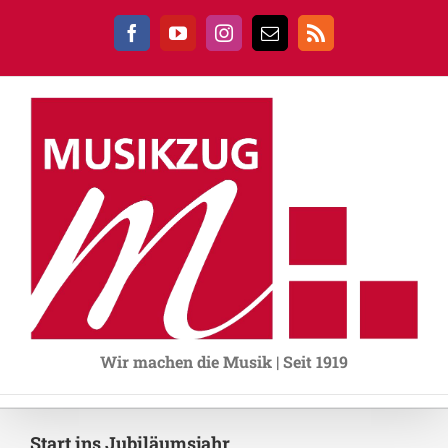
Zum
Inhalt
Facebook
YouTube
Instagram
E-
Rss
springen
Mail
Wir machen die Musik | Seit 1919
Start ins Jubiläumsjahr