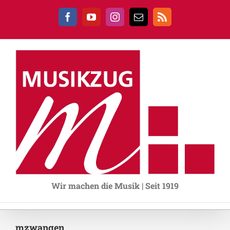
Zum
Inhalt
Facebook
YouTube
Instagram
E-
Rss
springen
Mail
Wir machen die Musik | Seit 1919
mzwangen